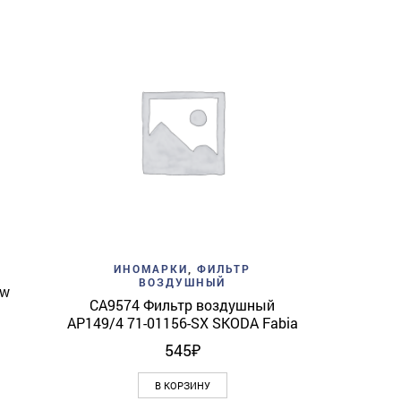
Add to w
ИНОМАР
Фильтр сал
View
Add to wishlist
Quick View
ИНОМАРКИ
,
ФИЛЬТР
ВОЗДУШНЫЙ
5w
CA9574 Фильтр воздушный
AP149/4 71-01156-SX SKODA Fabia
545
₽
В КОРЗИНУ