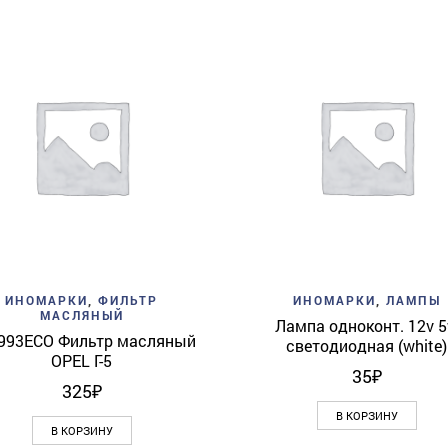
Add to wishlist
Quick View
Add to wishlist
Quick 
ИНОМАРКИ
,
ФИЛЬТР
ИНОМАРКИ
,
ЛАМПЫ
МАСЛЯНЫЙ
Лампа одноконт. 12v 
993ECO Фильтр масляный
светодиодная (white)
OPEL Г-5
35
₽
325
₽
В КОРЗИНУ
В КОРЗИНУ