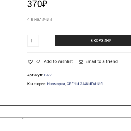
370
₽
4 в наличии
Свеча
В КОРЗИНУ
NGK
LFR5B
PEUGEOT
CITRORN
Add to wishlist
Email to a friend
quantity
Артикул:
1977
Категории:
Иномарки
,
СВЕЧИ ЗАЖИГАНИЯ