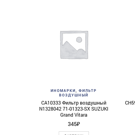
Add to wishlist
Quick View
ИНОМАРКИ
,
ФИЛЬТР
ВОЗДУШНЫЙ
CA10333 Фильтр воздушный
CH5
N1328042 71-01323-SX SUZUKI
Grand Vitara
345
₽