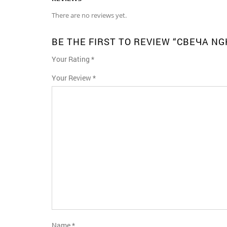
There are no reviews yet.
BE THE FIRST TO REVIEW “СВЕЧА N
Your Rating
*
1
2
3
4
5
Your Review
*
Name
*