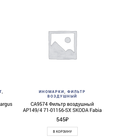
Add to w
ИНОМАР
CF11434 Ф
View
Add to wishlist
Quick View
T
,
ИНОМАРКИ
,
ФИЛЬТР
ВОЗДУШНЫЙ
argus
CA9574 Фильтр воздушный
AP149/4 71-01156-SX SKODA Fabia
545
₽
В КОРЗИНУ