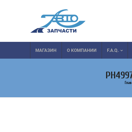
МАГАЗИН
О КОМПАНИИ
F.A.Q.
PH499
Гла