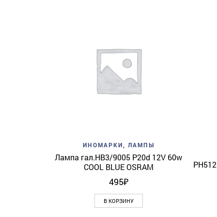
Add to wishlist
Quick View
ИНОМАРКИ
,
ЛАМПЫ
Лампа гал.HB3/9005 P20d 12V 60w
PH512
COOL BLUE OSRAM
495
₽
В КОРЗИНУ