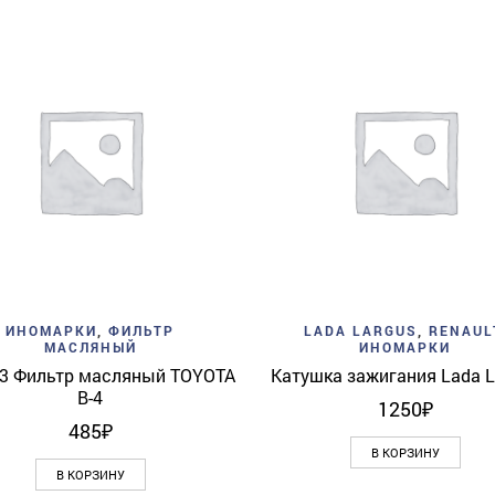
Add to wishlist
Quick View
Add to wishlist
Quick 
ИНОМАРКИ
,
ФИЛЬТР
LADA LARGUS
,
RENAUL
МАСЛЯНЫЙ
ИНОМАРКИ
3 Фильтр масляный TOYOTA
Катушка зажигания Lada L
В-4
1250
₽
485
₽
В КОРЗИНУ
В КОРЗИНУ