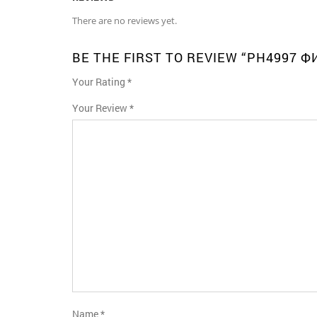
There are no reviews yet.
BE THE FIRST TO REVIEW “PH4997 
Your Rating
*
1
2
3
4
5
Your Review
*
Name
*