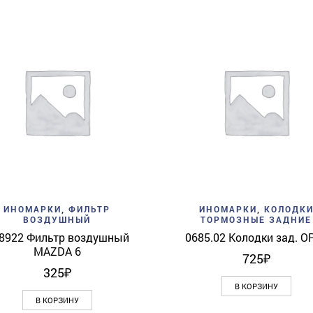
Add to wishlist
Quick View
Add to wishlist
Quick 
ИНОМАРКИ
,
ФИЛЬТР
ИНОМАРКИ
,
КОЛОДК
ВОЗДУШНЫЙ
ТОРМОЗНЫЕ ЗАДНИЕ
8922 Фильтр воздушный
0685.02 Колодки зад. O
MAZDA 6
725
₽
325
₽
В КОРЗИНУ
В КОРЗИНУ