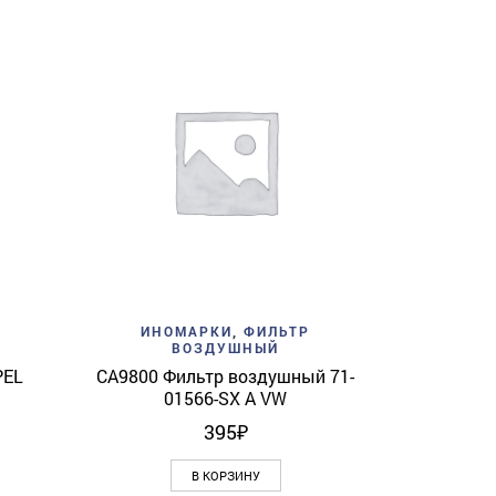
Add to w
ИНО
CH5993EC
View
Add to wishlist
Quick View
И
ИНОМАРКИ
,
ФИЛЬТР
ВОЗДУШНЫЙ
PEL
CA9800 Фильтр воздушный 71-
01566-SX A VW
395
₽
В КОРЗИНУ