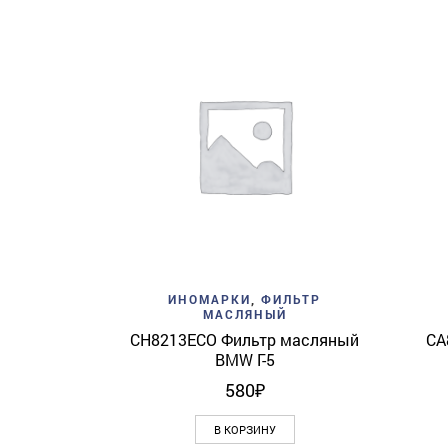
Add to wishlist
Quick View
ИНОМАРКИ
,
ФИЛЬТР
МАСЛЯНЫЙ
CH8213ECO Фильтр масляный
CA
BMW Г-5
580
₽
В КОРЗИНУ