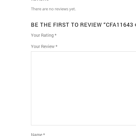
There are no reviews yet.
BE THE FIRST TO REVIEW “CFA1164
Your Rating
*
1
2
3
4
5
Your Review
*
Name
*