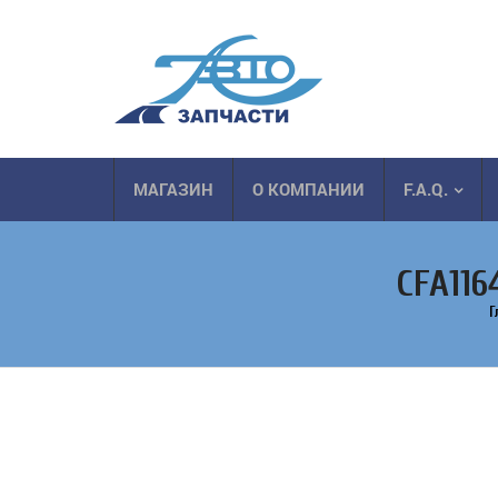
МАГАЗИН
О КОМПАНИИ
F.A.Q.
CFA116
Г