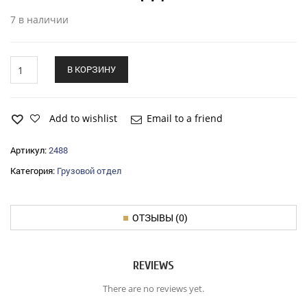
7 в наличии
Винт
В КОРЗИНУ
ЗиЛ-5301
регулиров.кором.с
гайкой
quantity
Add to wishlist
Email to a friend
Артикул:
2488
Категория:
Грузовой отдел
ОТЗЫВЫ (0)
REVIEWS
There are no reviews yet.