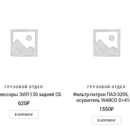
Add to wishlist
Quick View
Add to wishlist
Quick 
ГРУЗОВОЙ ОТДЕЛ
ГРУЗОВОЙ ОТДЕЛ
рессоры ЗИЛ-130 задней СБ
Фильтр-патрон ПАЗ-3205,
осушитель WABCO D=4
620
₽
1550
₽
В КОРЗИНУ
В КОРЗИНУ