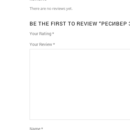
There are no reviews yet.
BE THE FIRST TO REVIEW “РЕСИВЕР
Your Rating
*
1
2
3
4
5
Your Review
*
Name
*