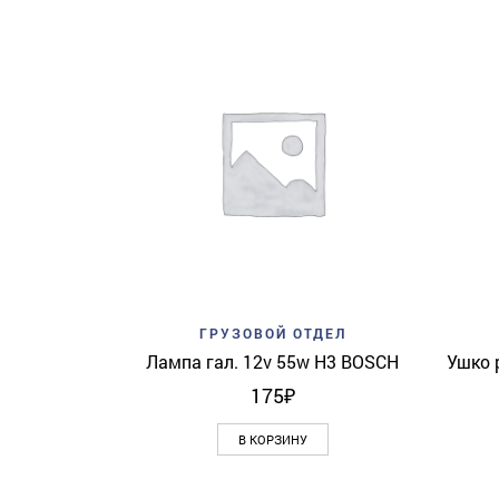
Add to wishlist
Quick View
ГРУЗОВОЙ ОТДЕЛ
Лампа гал. 12v 55w H3 BOSCH
Ушко 
175
₽
В КОРЗИНУ