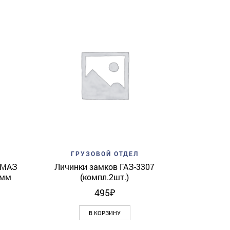
Add to w
ГР
Воздухора
View
Add to wishlist
Quick View
ГРУЗОВОЙ ОТДЕЛ
 МАЗ
Личинки замков ГАЗ-3307
1мм
(компл.2шт.)
495
₽
В КОРЗИНУ