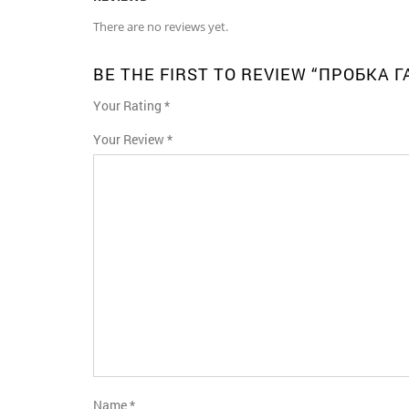
There are no reviews yet.
BE THE FIRST TO REVIEW “ПРОБКА Г
Your Rating
*
1
2
3
4
5
Your Review
*
Name
*