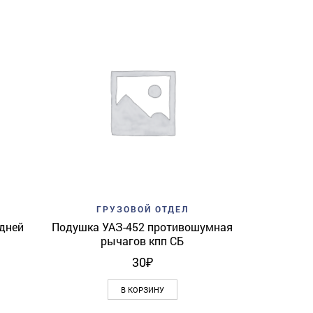
Add to w
ГР
Башмак
ЗМЗ-51
з
View
Add to wishlist
Quick View
ГРУЗОВОЙ ОТДЕЛ
дней
Подушка УАЗ-452 противошумная
рычагов кпп СБ
30
₽
В КОРЗИНУ