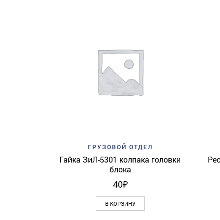
Add to wishlist
Quick View
ГРУЗОВОЙ ОТДЕЛ
Гайка ЗиЛ-5301 колпака головки
Ре
блока
40
₽
В КОРЗИНУ