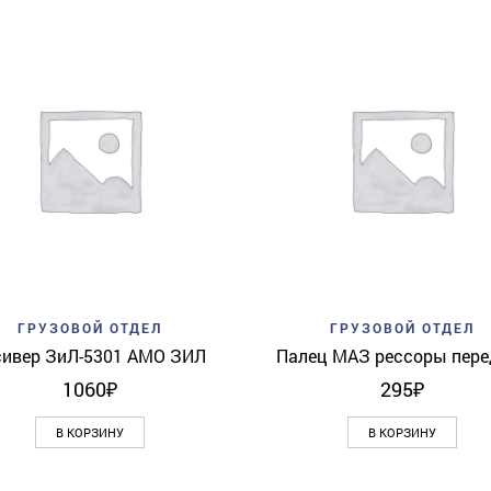
Add to wishlist
Quick View
Add to wishlist
Quick 
ГРУЗОВОЙ ОТДЕЛ
ГРУЗОВОЙ ОТДЕЛ
сивер ЗиЛ-5301 АМО ЗИЛ
Палец МАЗ рессоры пере
1060
₽
295
₽
В КОРЗИНУ
В КОРЗИНУ