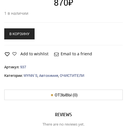
870
₽
1 в наличии
В КОРЗИНУ
Add to wishlist
Email to a friend
Артикул:
937
Категории:
WYNN`S
,
Автохимия
,
ОЧИСТИТЕЛИ
ОТЗЫВЫ (0)
REVIEWS
There are no reviews yet.