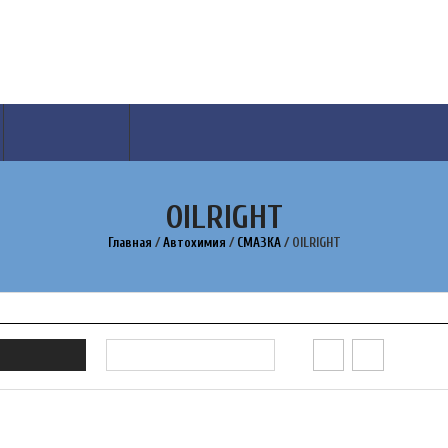
КОНТАКТЫ
OILRIGHT
Главная
/
Автохимия
/
СМАЗКА
/
OILRIGHT
W FILTER
OILRIGHT
,
МАСЛО
,
МА