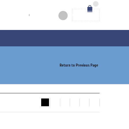
0
CART:
0
₽
СООБЩЕНИЕ!
SIGN IN
Return to Previous Page
1
2
3
4
5
СЛО ВЕРЕТЕННОЕ