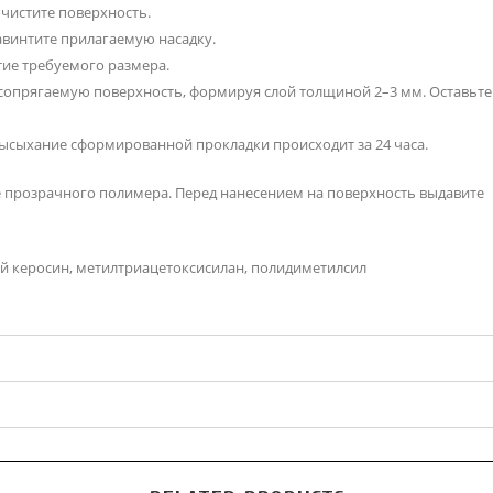
очистите поверхность.
авинтите прилагаемую насадку.
стие требуемого размера.
 сопрягаемую поверхность, формируя слой толщиной 2–3 мм. Оставьте
 высыхание сформированной прокладки происходит за 24 часа.
 прозрачного полимера. Перед нанесением на поверхность выдавите
й керосин, метилтриацетоксисилан, полидиметилсил