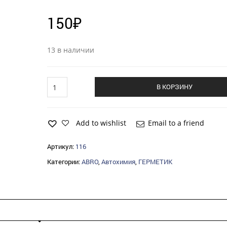
150
₽
13 в наличии
Герметик
В КОРЗИНУ
ABRO
высокотемпературный
(85гр)
красный
Add to wishlist
Email to a friend
quantity
Артикул:
116
Категории:
ABRO
,
Автохимия
,
ГЕРМЕТИК