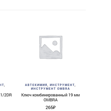
Add to w
АВТОХИ
ИНС
Головка то
9
View
Add to wishlist
Quick View
НТ
,
АВТОХИМИЯ
,
ИНСТРУМЕНТ
,
ИНСТРУМЕНТ OMBRA
 1/2DR
Ключ комбинированный 19 мм
OMBRA
265
₽