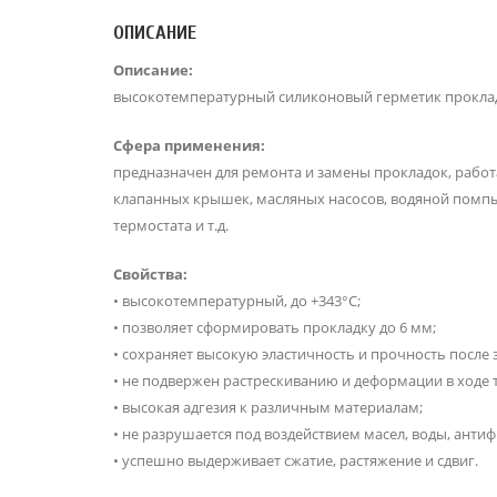
ОПИСАНИЕ
Описание:
высокотемпературный силиконовый герметик прокладо
Сфера применения:
предназначен для ремонта и замены прокладок, рабо
клапанных крышек, масляных насосов, водяной помпы
термостата и т.д.
Свойства:
• высокотемпературный, до +343°С;
• позволяет сформировать прокладку до 6 мм;
• сохраняет высокую эластичность и прочность после 
• не подвержен растрескиванию и деформации в ходе
• высокая адгезия к различным материалам;
• не разрушается под воздействием масел, воды, анти
• успешно выдерживает сжатие, растяжение и сдвиг.