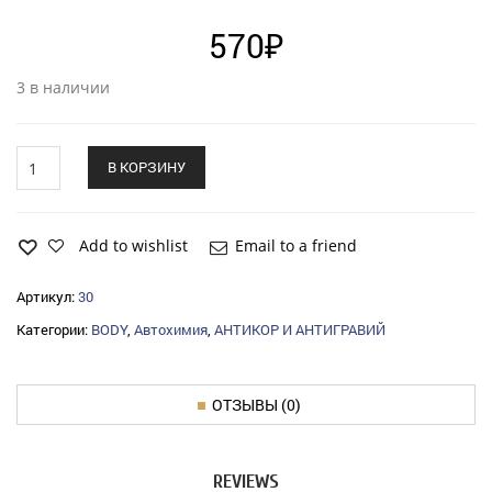
570
₽
3 в наличии
Антикор
В КОРЗИНУ
BODY
930
для
наружн.обработки
Add to wishlist
Email to a friend
(1кг)
quantity
Артикул:
30
Категории:
BODY
,
Автохимия
,
АНТИКОР И АНТИГРАВИЙ
ОТЗЫВЫ (0)
REVIEWS