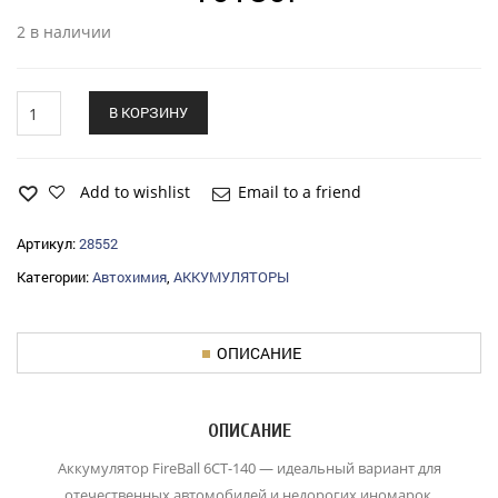
2 в наличии
АКБ
В КОРЗИНУ
FIRE
BALL-
140
прямая
Add to wishlist
Email to a friend
полярность
quantity
Артикул:
28552
Категории:
Автохимия
,
АККУМУЛЯТОРЫ
ОПИСАНИЕ
ОПИСАНИЕ
Аккумулятор FireBall 6СТ-140 — идеальный вариант для
отечественных автомобилей и недорогих иномарок.