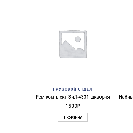
Add to wishlist
Quick View
ГРУЗОВОЙ ОТДЕЛ
Рем.комплект ЗиЛ-4331 шкворня
Набив
1530
₽
В КОРЗИНУ