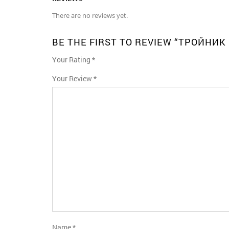
There are no reviews yet.
BE THE FIRST TO REVIEW “ТРОЙНИК
Your Rating
*
1
2
3
4
5
Your Review
*
Name
*