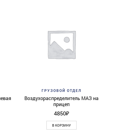
Add to w
ГР
Амортизат
View
Add to wishlist
Quick View
ГРУЗОВОЙ ОТДЕЛ
левая
Воздухораспределитель МАЗ на
прицеп
4850
₽
В КОРЗИНУ