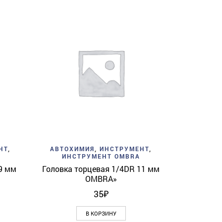
Add to w
АВТОХИ
ИНС
Ключ Г-об
H
View
Add to wishlist
Quick View
НТ
,
АВТОХИМИЯ
,
ИНСТРУМЕНТ
,
ИНСТРУМЕНТ OMBRA
9 мм
Головка торцевая 1/4DR 11 мм
OMBRA»
35
₽
В КОРЗИНУ