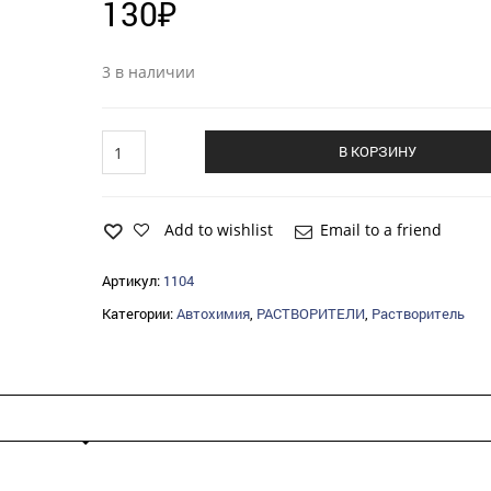
130
₽
3 в наличии
Растворитель
В КОРЗИНУ
№647
(5л.)
quantity
Add to wishlist
Email to a friend
Артикул:
1104
Категории:
Автохимия
,
РАСТВОРИТЕЛИ
,
Растворитель