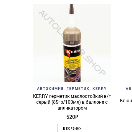
Add to wishlist
Quick View
АВТОХИМИЯ
,
ГЕРМЕТИК
,
KERRY
АВ
KERRY герметик маслостойкий в/т
Ключ
серый (85гр/100мл) в баллоне с
апликатором
520
₽
В КОРЗИНУ