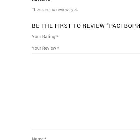
There are no reviews yet.
BE THE FIRST TO REVIEW “РАСТВОРИ
Your Rating
*
1
2
3
4
5
Your Review
*
Name
*