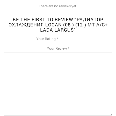
There are no reviews yet.
BE THE FIRST TO REVIEW “РАДИАТОР
ОХЛАЖДЕНИЯ LOGAN (08-) (12-) MT A/C+
LADA LARGUS”
Your Rating
*
1
2
3
4
5
Your Review
*