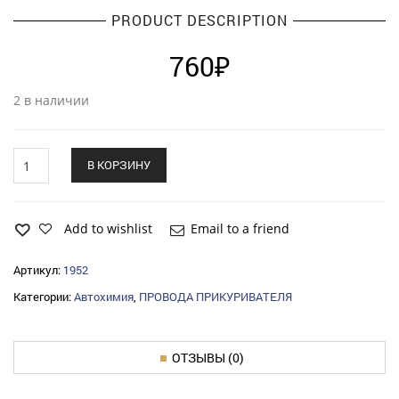
PRODUCT DESCRIPTION
760
₽
2 в наличии
Провода
В КОРЗИНУ
прикуривателя
(200
А)
ALLIGATOR
Add to wishlist
Email to a friend
(компл.)
2,5м
Артикул:
1952
морозостойкие
Категории:
Автохимия
,
ПРОВОДА ПРИКУРИВАТЕЛЯ
quantity
ОТЗЫВЫ (0)