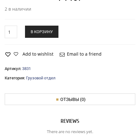
2 в наличии
Насос
В КОРЗИНУ
топливный
ЗиЛ-5301
низкого
давления
Add to wishlist
Email to a friend
quantity
Артикул:
3831
Категория:
Грузовой отдел
ОТЗЫВЫ (0)
REVIEWS
There are no reviews yet.