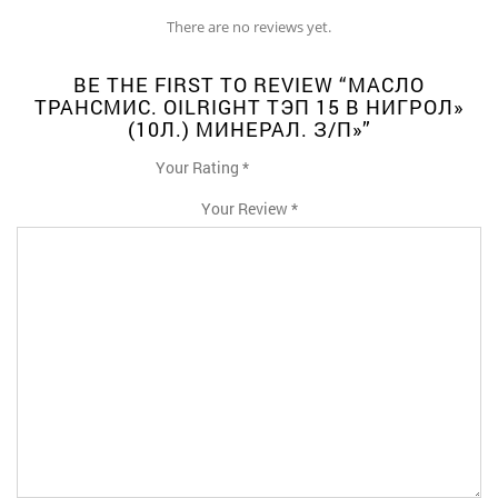
There are no reviews yet.
BE THE FIRST TO REVIEW “МАСЛО
ТРАНСМИС. OILRIGHT ТЭП 15 В НИГРОЛ»
(10Л.) МИНЕРАЛ. З/П»”
Your Rating
*
1
2
3
4
5
Your Review
*