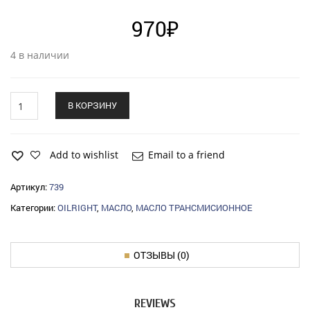
970
₽
4 в наличии
Масло
В КОРЗИНУ
трансмис.
OILRIGHT
ТЭП
15
Add to wishlist
Email to a friend
В
НИГРОЛ"
Артикул:
739
(10л.)
Категории:
OILRIGHT
,
МАСЛО
,
МАСЛО ТРАНСМИСИОННОЕ
минерал.
з/
п"
quantity
ОТЗЫВЫ (0)
REVIEWS