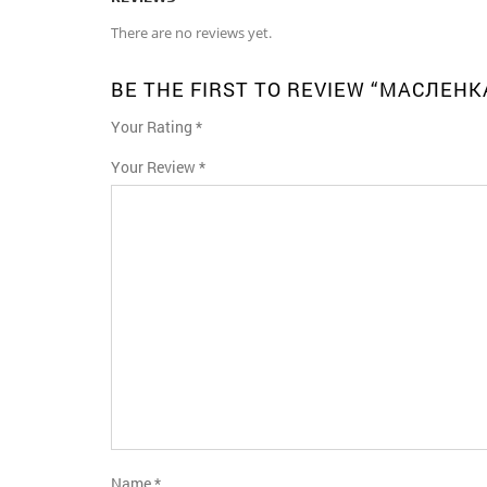
There are no reviews yet.
BE THE FIRST TO REVIEW “МАСЛЕНК
Your Rating
*
1
2
3
4
5
Your Review
*
Name
*