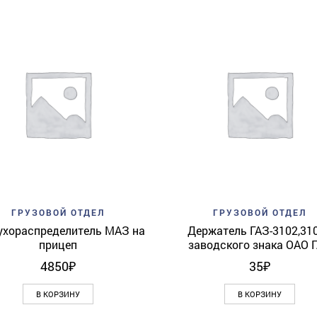
Add to wishlist
Quick View
Add to wishlist
Quick 
ГРУЗОВОЙ ОТДЕЛ
ГРУЗОВОЙ ОТДЕЛ
ухораспределитель МАЗ на
Держатель ГАЗ-3102,31
прицеп
заводского знака ОАО 
4850
₽
35
₽
В КОРЗИНУ
В КОРЗИНУ