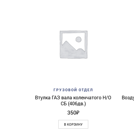
Add to wishlist
Quick View
ГРУЗОВОЙ ОТДЕЛ
Втулка ГАЗ вала коленчатого Н/О
Возд
СБ (406дв.)
350
₽
В КОРЗИНУ