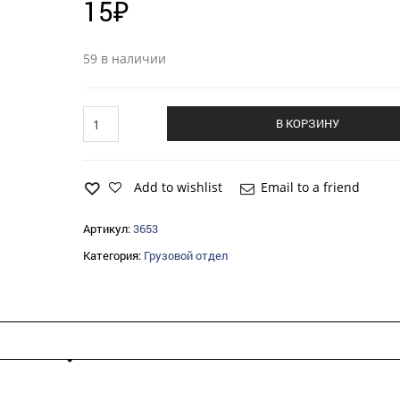
15
₽
59 в наличии
Масленка
В КОРЗИНУ
угловая
90
градусов
Н3(М10х1)
Add to wishlist
Email to a friend
quantity
Артикул:
3653
Категория:
Грузовой отдел