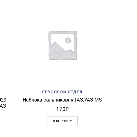
Add to w
ГР
Обтекател
View
Add to wishlist
Quick View
ГРУЗОВОЙ ОТДЕЛ
029
Набивка сальниковая ГАЗ,УАЗ MS
ГАЗ
170
₽
В КОРЗИНУ