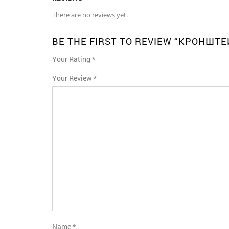
There are no reviews yet.
BE THE FIRST TO REVIEW “КРОНШТЕ
Your Rating
*
1
2
3
4
5
Your Review
*
Name
*