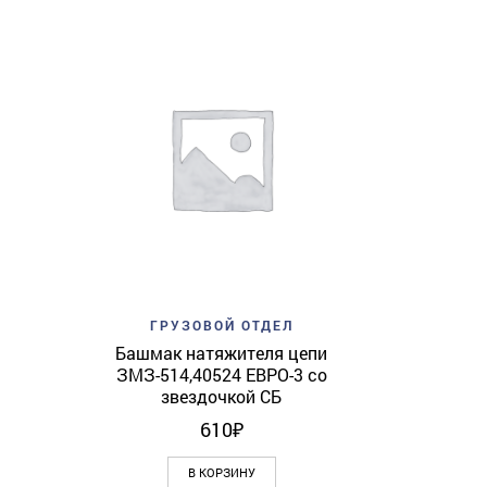
Add to w
ГР
Палец МА
View
Add to wishlist
Quick View
ГРУЗОВОЙ ОТДЕЛ
Башмак натяжителя цепи
ЗМЗ-514,40524 ЕВРО-3 со
звездочкой СБ
610
₽
В КОРЗИНУ