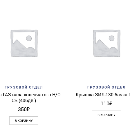
Add to wishlist
Quick View
Add to wishlist
Quick 
ГРУЗОВОЙ ОТДЕЛ
ГРУЗОВОЙ ОТДЕЛ
а ГАЗ вала коленчатого Н/О
Крышка ЗИЛ-130 бачка 
СБ (406дв.)
110
₽
350
₽
В КОРЗИНУ
В КОРЗИНУ