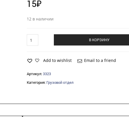
15
₽
12 в наличии
Кольцо
В КОРЗИНУ
ГАЗ-2410
стопорное
крестовины
quantity
Add to wishlist
Email to a friend
Артикул:
3323
Категория:
Грузовой отдел