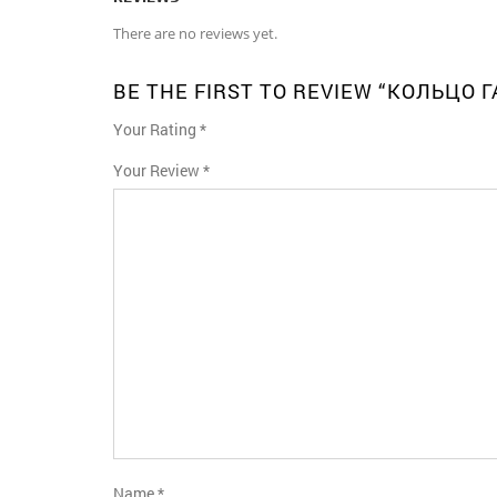
There are no reviews yet.
BE THE FIRST TO REVIEW “КОЛЬЦО
Your Rating
*
1
2
3
4
5
Your Review
*
Name
*