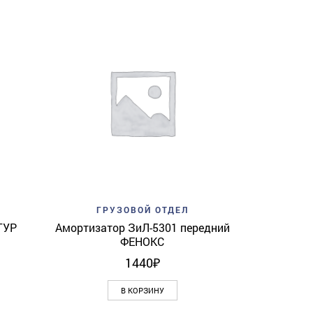
Add to w
ГР
Башмак
ЗМЗ-51
з
View
Add to wishlist
Quick View
ГРУЗОВОЙ ОТДЕЛ
ГУР
Амортизатор ЗиЛ-5301 передний
ФЕНОКС
1440
₽
В КОРЗИНУ