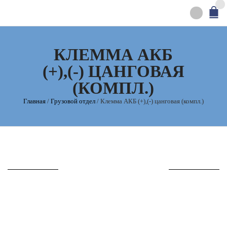
0
КЛЕММА АКБ
(+),(-) ЦАНГОВАЯ
(КОМПЛ.)
Главная
/
Грузовой отдел
/
Клемма АКБ (+),(-) цанговая (компл.)
PRODUCT DESCRIPTION
200
₽
2 в наличии