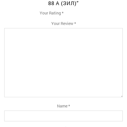
88 А (ЗИЛ)”
Your Rating
*
1
2
3
4
5
Your Review
*
Name
*