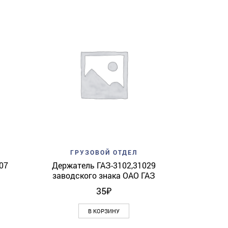
Add to w
ГР
Ресивер ГА
View
Add to wishlist
Quick View
ГРУЗОВОЙ ОТДЕЛ
07
Держатель ГАЗ-3102,31029
заводского знака ОАО ГАЗ
35
₽
В КОРЗИНУ