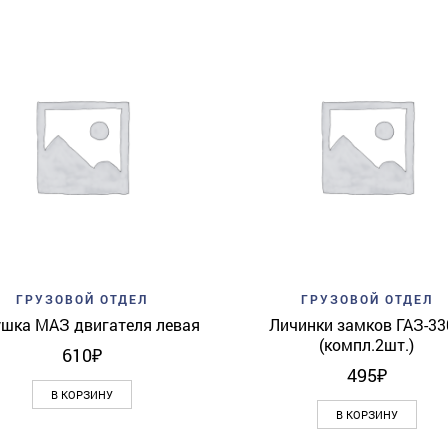
Add to wishlist
Quick View
Add to wishlist
Quick 
ГРУЗОВОЙ ОТДЕЛ
ГРУЗОВОЙ ОТДЕЛ
шка МАЗ двигателя левая
Личинки замков ГАЗ-33
(компл.2шт.)
610
₽
495
₽
В КОРЗИНУ
В КОРЗИНУ