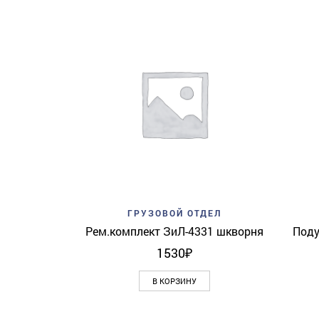
Add to wishlist
Quick View
ГРУЗОВОЙ ОТДЕЛ
Рем.комплект ЗиЛ-4331 шкворня
Поду
1530
₽
В КОРЗИНУ