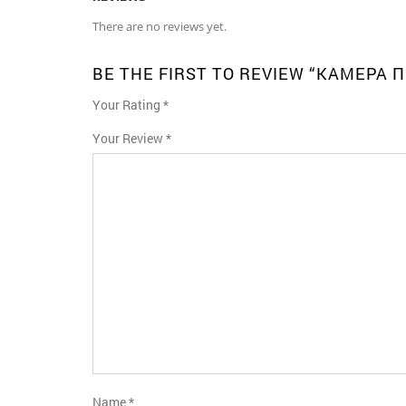
There are no reviews yet.
BE THE FIRST TO REVIEW “КАМЕР
Your Rating
*
1
2
3
4
5
Your Review
*
Name
*