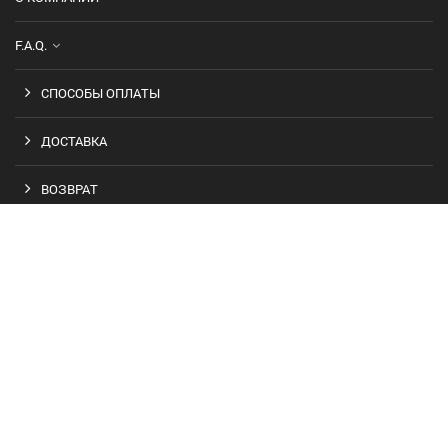
F.A.Q.
СПОСОБЫ ОПЛАТЫ
ДОСТАВКА
ВОЗВРАТ
ОФОРМЛЕНИЕ ЗАКАЗА
ПОЛИТИКА БЕЗОПАСНОСТИ
ПОЛЬЗОВАТЕЛЬСКОЕ СОГЛАШЕНИЕ
КОНТАКТЫ