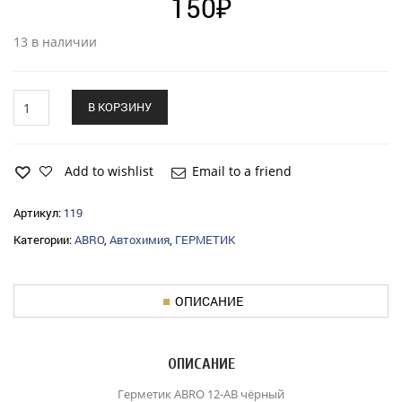
150
₽
13 в наличии
Герметик
В КОРЗИНУ
ABRO
высокотемпературный
(85гр)
черный
Add to wishlist
Email to a friend
quantity
Артикул:
119
Категории:
ABRO
,
Автохимия
,
ГЕРМЕТИК
ОПИСАНИЕ
ОПИСАНИЕ
Герметик ABRO 12-АВ чёрный