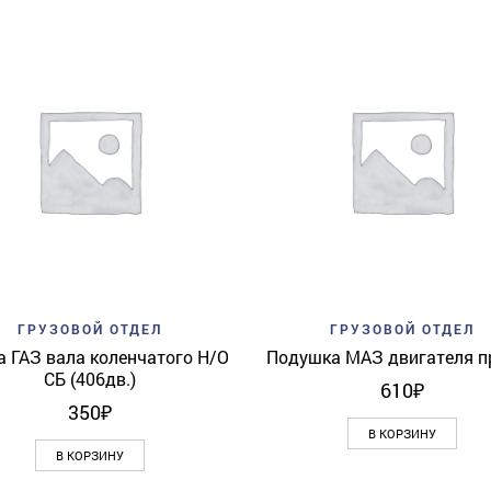
Add to wishlist
Quick View
Add to wishlist
Quick 
ГРУЗОВОЙ ОТДЕЛ
ГРУЗОВОЙ ОТДЕЛ
а ГАЗ вала коленчатого Н/О
Подушка МАЗ двигателя п
СБ (406дв.)
610
₽
350
₽
В КОРЗИНУ
В КОРЗИНУ