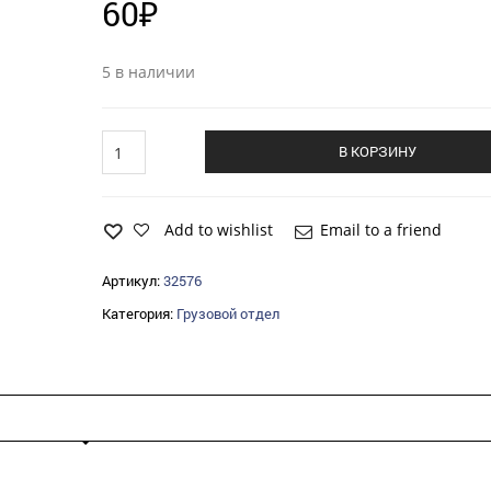
60
₽
5 в наличии
Гайка
В КОРЗИНУ
ЗиЛ-5301
болта
ушка
рессоры
Add to wishlist
Email to a friend
quantity
Артикул:
32576
Категория:
Грузовой отдел