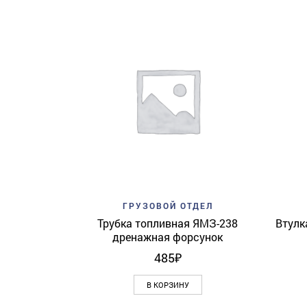
Add to wishlist
Quick View
ГРУЗОВОЙ ОТДЕЛ
Трубка топливная ЯМЗ-238
Втулк
дренажная форсунок
485
₽
В КОРЗИНУ