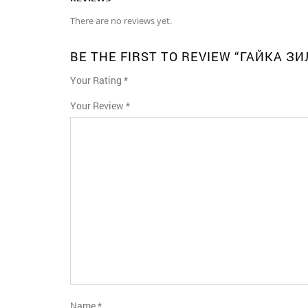
There are no reviews yet.
BE THE FIRST TO REVIEW “ГАЙКА З
Your Rating
*
1
2
3
4
5
Your Review
*
Name
*