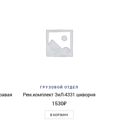
Add to w
ГР
Лампа га
View
Add to wishlist
Quick View
ГРУЗОВОЙ ОТДЕЛ
равая
Рем.комплект ЗиЛ-4331 шкворня
1530
₽
В КОРЗИНУ