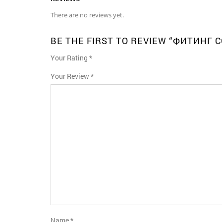
There are no reviews yet.
BE THE FIRST TO REVIEW “ФИТИНГ 
Your Rating
*
1
2
3
4
5
Your Review
*
Name
*