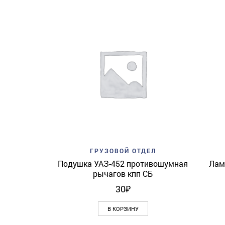
Add to wishlist
Quick View
ГРУЗОВОЙ ОТДЕЛ
Подушка УАЗ-452 противошумная
Лам
рычагов кпп СБ
30
₽
В КОРЗИНУ