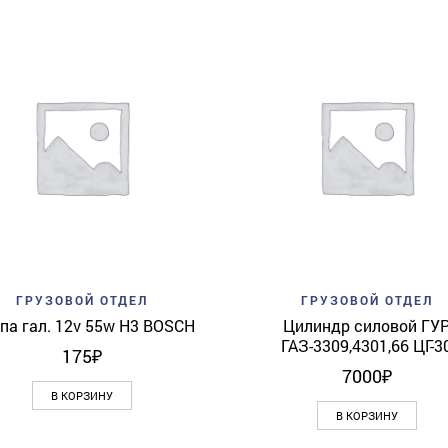
Add to wishlist
Quick View
Add to wishlist
Quick 
ГРУЗОВОЙ ОТДЕЛ
ГРУЗОВОЙ ОТДЕЛ
па гал. 12v 55w H3 BOSCH
Цилиндр силовой ГУ
ГАЗ-3309,4301,66 ЦГ-3
175
₽
7000
₽
В КОРЗИНУ
В КОРЗИНУ