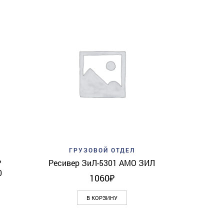
Add to w
ГР
Рем.компл
View
Add to wishlist
Quick View
ГРУЗОВОЙ ОТДЕЛ
Р
Ресивер ЗиЛ-5301 АМО ЗИЛ
0
1060
₽
В КОРЗИНУ