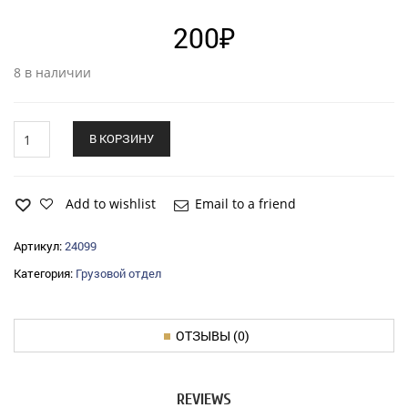
200
₽
8 в наличии
Датчик
В КОРЗИНУ
температуры
ТМ-106-
11
ГАЗ-3302
Add to wishlist
Email to a friend
Калуга
quantity
Артикул:
24099
Категория:
Грузовой отдел
ОТЗЫВЫ (0)
REVIEWS