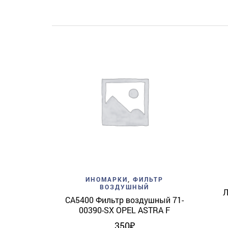
Add to wishlist
Quick View
ИНОМАРКИ
,
ФИЛЬТР
ВОЗДУШНЫЙ
Л
CA5400 Фильтр воздушный 71-
00390-SX OPEL ASTRA F
350
₽