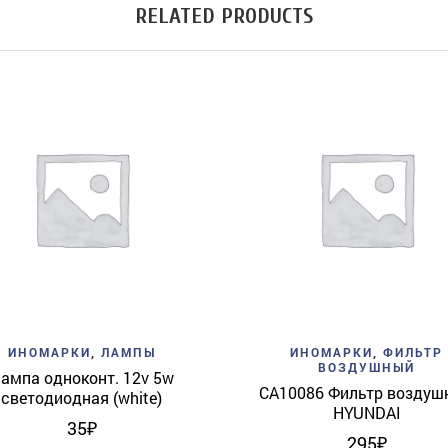
RELATED PRODUCTS
Add to wishlist
Quick View
Add to wishlist
Quick 
ИНОМАРКИ
,
ЛАМПЫ
ИНОМАРКИ
,
ФИЛЬТР
ВОЗДУШНЫЙ
ампа одноконт. 12v 5w
CA10086 Фильтр воздуш
светодиодная (white)
HYUNDAI
35
₽
295
₽