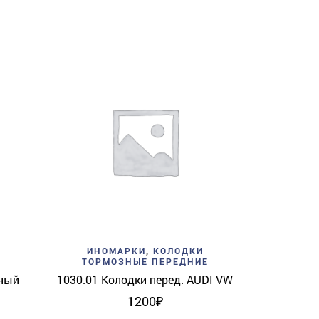
Add to w
ИНО
CH8213EC
View
Add to wishlist
Quick View
ИНОМАРКИ
,
КОЛОДКИ
ТОРМОЗНЫЕ ПЕРЕДНИЕ
ный
1030.01 Колодки перед. AUDI VW
1200
₽