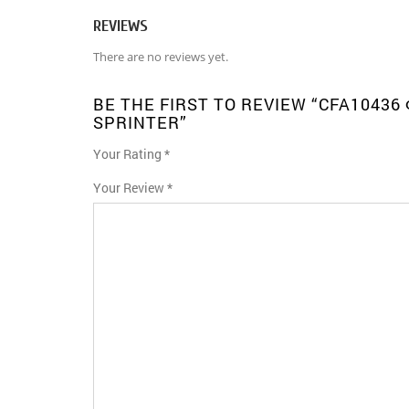
REVIEWS
There are no reviews yet.
BE THE FIRST TO REVIEW “CFA1043
SPRINTER”
Your Rating
*
1
2
3
4
5
Your Review
*