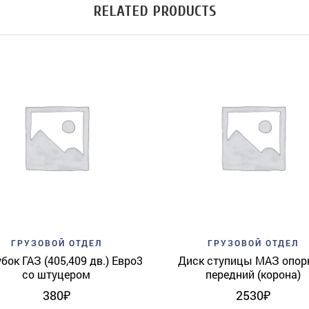
RELATED PRODUCTS
Add to wishlist
Quick View
Add to wishlist
Quick 
ГРУЗОВОЙ ОТДЕЛ
ГРУЗОВОЙ ОТДЕЛ
бок ГАЗ (405,409 дв.) Евро3
Диск ступицы МАЗ опо
со штуцером
передний (корона)
380
₽
2530
₽