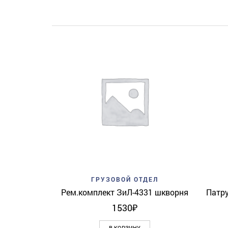
Add to wishlist
Quick View
ГРУЗОВОЙ ОТДЕЛ
Рем.комплект ЗиЛ-4331 шкворня
Патру
1530
₽
В КОРЗИНУ