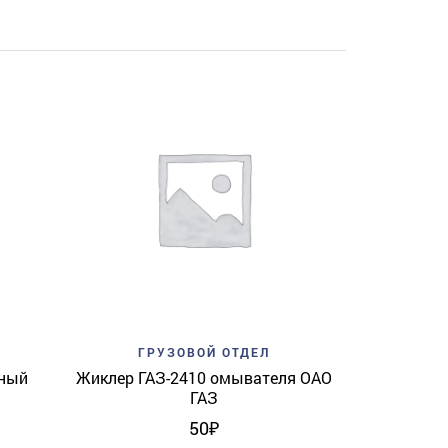
Add to w
ГР
Втулка ГАЗ
View
Add to wishlist
Quick View
ГРУЗОВОЙ ОТДЕЛ
рный
Жиклер ГАЗ-2410 омывателя ОАО
ГАЗ
50
₽