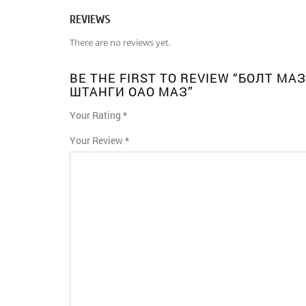
REVIEWS
There are no reviews yet.
BE THE FIRST TO REVIEW “БОЛТ МА
ШТАНГИ ОАО МАЗ”
Your Rating
*
1
2
3
4
5
Your Review
*