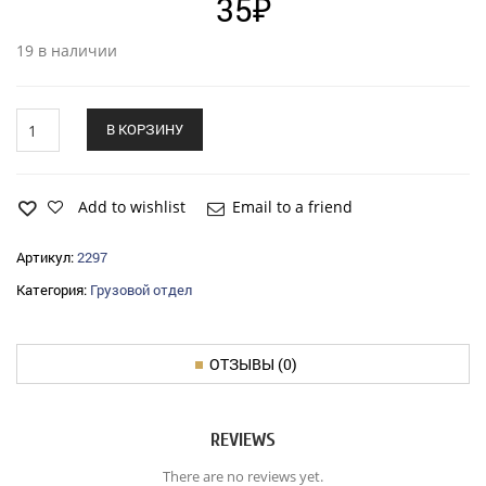
35
₽
19 в наличии
Болт
В КОРЗИНУ
ГАЗ-3302
М12х
22х1,25
крепления
Add to wishlist
Email to a friend
суппорта
Белебей
Артикул:
2297
quantity
Категория:
Грузовой отдел
ОТЗЫВЫ (0)
REVIEWS
There are no reviews yet.