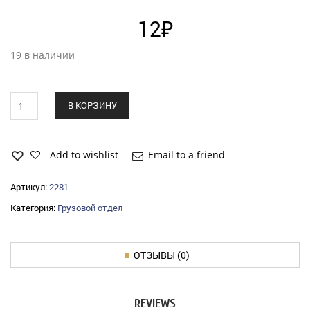
12
₽
19 в наличии
Болт
В КОРЗИНУ
ГАЗ-24
М12х
25х
1,75
Add to wishlist
Email to a friend
крепления
подушки
Артикул:
2281
двигателя
Категория:
Грузовой отдел
quantity
ОТЗЫВЫ (0)
REVIEWS