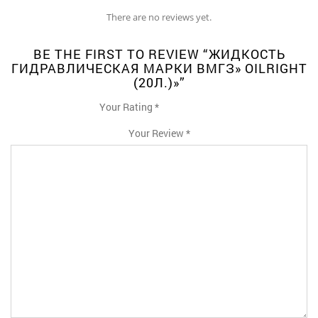
There are no reviews yet.
BE THE FIRST TO REVIEW “ЖИДКОСТЬ
ГИДРАВЛИЧЕСКАЯ МАРКИ ВМГЗ» OILRIGHT
(20Л.)»”
Your Rating
*
1
2
3
4
5
Your Review
*