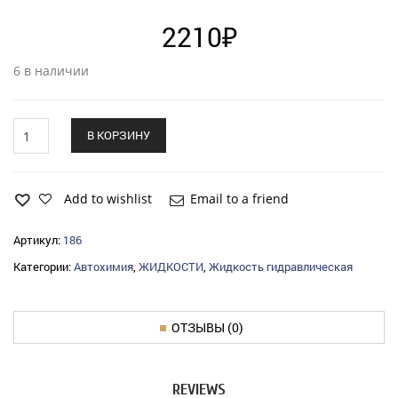
2210
₽
6 в наличии
Жидкость
В КОРЗИНУ
гидравлическая
марки
ВМГЗ"
OILRIGHT
Add to wishlist
Email to a friend
(20л.)"
quantity
Артикул:
186
Категории:
Автохимия
,
ЖИДКОСТИ
,
Жидкость гидравлическая
ОТЗЫВЫ (0)
REVIEWS