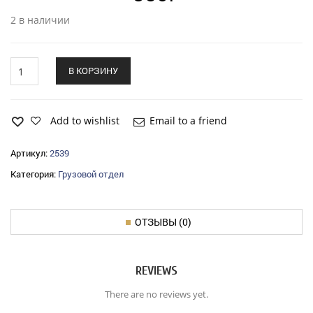
2 в наличии
Вкладыши
В КОРЗИНУ
ЗиЛ-5301
шатунные
(РЕМ-1)
quantity
Add to wishlist
Email to a friend
Артикул:
2539
Категория:
Грузовой отдел
ОТЗЫВЫ (0)
REVIEWS
There are no reviews yet.