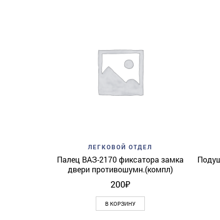
Add to wishlist
Quick View
ЛЕГКОВОЙ ОТДЕЛ
Палец ВАЗ-2170 фиксатора замка
Подуш
двери противошумн.(компл)
200
₽
В КОРЗИНУ