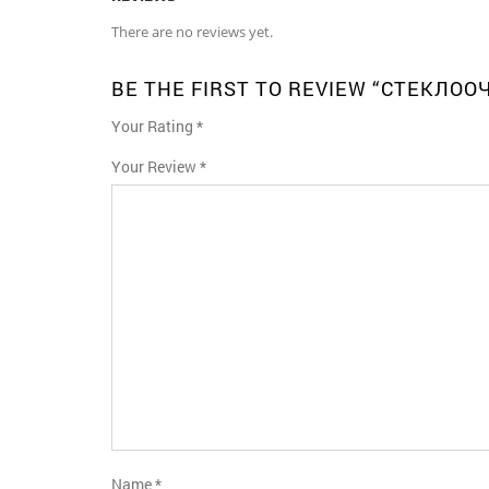
There are no reviews yet.
BE THE FIRST TO REVIEW “СТЕКЛОО
Your Rating
*
1
2
3
4
5
Your Review
*
Name
*