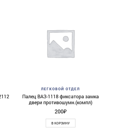
Add to w
ЛЕ
Камера R
View
Add to wishlist
Quick View
ЛЕГКОВОЙ ОТДЕЛ
2112
Палец ВАЗ-1118 фиксатора замка
двери противошумн.(компл)
200
₽
В КОРЗИНУ