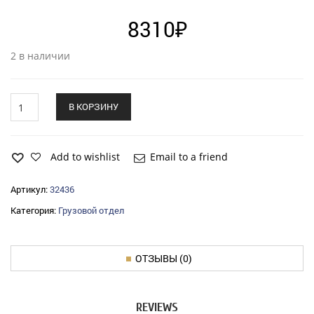
8310
₽
2 в наличии
Подшипник
В КОРЗИНУ
КПП
ГАЗ-3302
NEXT
(компл.)
Add to wishlist
Email to a friend
до
06.2015г.
Артикул:
32436
ОАО
Категория:
Грузовой отдел
ГАЗ
quantity
ОТЗЫВЫ (0)
REVIEWS