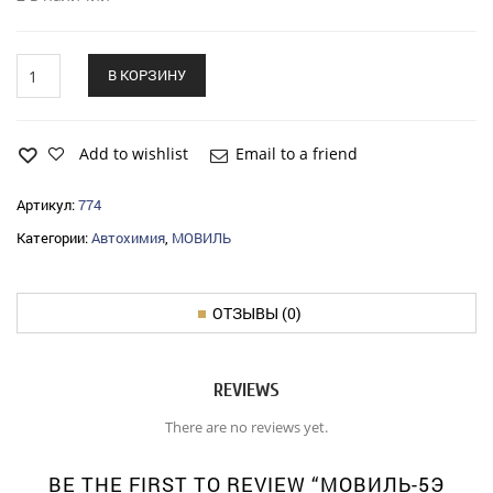
Мовиль-5Э
В КОРЗИНУ
ЭЛТРАНС
(1л.)
спрей
quantity
Add to wishlist
Email to a friend
Артикул:
774
Категории:
Автохимия
,
МОВИЛЬ
ОТЗЫВЫ (0)
REVIEWS
There are no reviews yet.
BE THE FIRST TO REVIEW “МОВИЛЬ-5Э