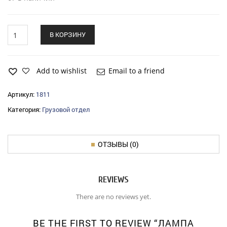
Лампа
В КОРЗИНУ
одноконт.
24v
10w
quantity
Add to wishlist
Email to a friend
Артикул:
1811
Категория:
Грузовой отдел
ОТЗЫВЫ (0)
REVIEWS
There are no reviews yet.
BE THE FIRST TO REVIEW “ЛАМПА