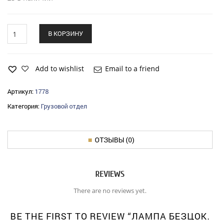
Лампа
В КОРЗИНУ
безцок.
12v
5w
повт.повор.
Add to wishlist
Email to a friend
quantity
Артикул:
1778
Категория:
Грузовой отдел
ОТЗЫВЫ (0)
REVIEWS
There are no reviews yet.
BE THE FIRST TO REVIEW “ЛАМПА БЕЗЦОК.