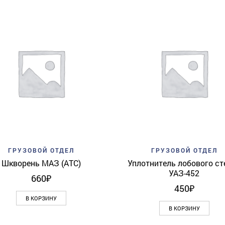
Add to wishlist
Quick View
Add to wishlist
Quick 
ГРУЗОВОЙ ОТДЕЛ
ГРУЗОВОЙ ОТДЕЛ
Шкворень МАЗ (АТС)
Уплотнитель лобового ст
УАЗ-452
660
₽
450
₽
В КОРЗИНУ
В КОРЗИНУ