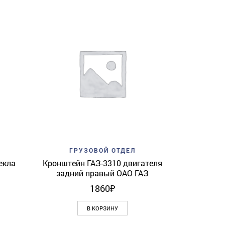
Add to w
ГР
Подушка М
View
Add to wishlist
Quick View
ГРУЗОВОЙ ОТДЕЛ
екла
Кронштейн ГАЗ-3310 двигателя
задний правый ОАО ГАЗ
1860
₽
В КОРЗИНУ