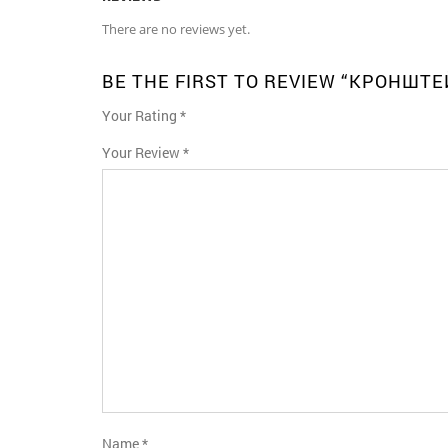
There are no reviews yet.
BE THE FIRST TO REVIEW “КРОНШТЕ
Your Rating
*
1
2
3
4
5
Your Review
*
Name
*