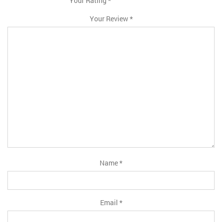
Your Rating
*
1
2
3
4
5
Your Review
*
Name
*
Email
*