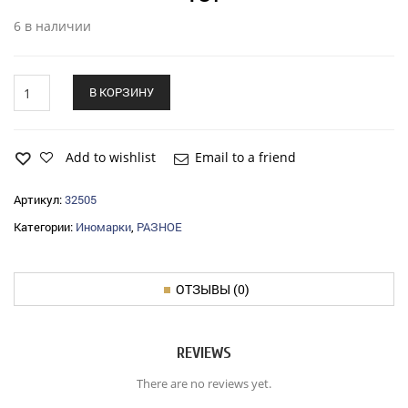
6 в наличии
Клипса
В КОРЗИНУ
автомобильная
HANS
PRIES
quantity
Add to wishlist
Email to a friend
Артикул:
32505
Категории:
Иномарки
,
РАЗНОЕ
ОТЗЫВЫ (0)
REVIEWS
There are no reviews yet.