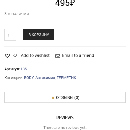
495
₽
3 в наличии
Герметик
В КОРЗИНУ
BODY
999
для
швов
Add to wishlist
Email to a friend
(300гр)
бежевый
Артикул:
135
quantity
Категории:
BODY
,
Автохимия
,
ГЕРМЕТИК
ОТЗЫВЫ (0)
REVIEWS
There are no reviews yet.