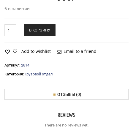
6 в наличии
Датчик
В КОРЗИНУ
давления
масла
ГАЗ-3302
Владимир
Add to wishlist
Email to a friend
quantity
Артикул:
2814
Категория:
Грузовой отдел
ОТЗЫВЫ (0)
REVIEWS
There are no reviews yet.