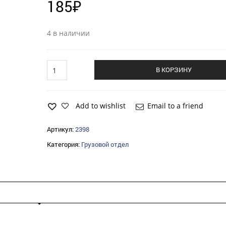
185
₽
4 в наличии
Буфер
В КОРЗИНУ
МАЗ
отбоя
рессоры
передней
Add to wishlist
Email to a friend
quantity
Артикул:
2398
Категория:
Грузовой отдел