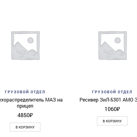
Add to wishlist
Quick View
Add to wishlist
Quick 
ГРУЗОВОЙ ОТДЕЛ
ГРУЗОВОЙ ОТДЕЛ
ухораспределитель МАЗ на
Ресивер ЗиЛ-5301 АМО 
прицеп
1060
₽
4850
₽
В КОРЗИНУ
В КОРЗИНУ