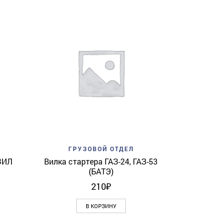
Add to w
ГР
Набивка са
View
Add to wishlist
Quick View
ГРУЗОВОЙ ОТДЕЛ
ЗИЛ
Вилка стартера ГАЗ-24, ГАЗ-53
(БАТЭ)
210
₽
В КОРЗИНУ