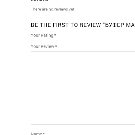
There are no reviews yet.
BE THE FIRST TO REVIEW “БУФЕР 
Your Rating
*
1
2
3
4
5
Your Review
*
Name
*